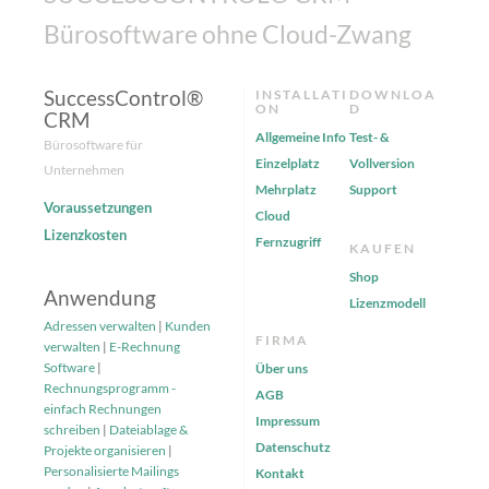
Bürosoftware ohne Cloud-Zwang
SuccessControl®
INSTALLATI
DOWNLOA
ON
D
CRM
Allgemeine Info
Test- &
Bürosoftware für
Einzelplatz
Vollversion
Unternehmen
Mehrplatz
Support
Voraussetzungen
Cloud
Lizenzkosten
Fernzugriff
KAUFEN
Shop
Anwendung
Lizenzmodell
Adressen verwalten
|
Kunden
FIRMA
verwalten
|
E-Rechnung
Software
|
Über uns
Rechnungsprogramm -
AGB
einfach Rechnungen
Impressum
schreiben
|
Dateiablage &
Datenschutz
Projekte organisieren
|
Personalisierte Mailings
Kontakt