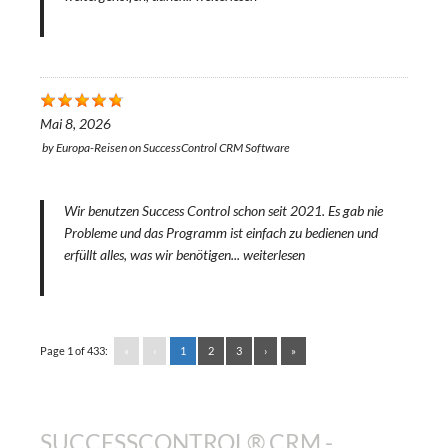
Mai 8, 2026
by
Europa-Reisen
on
SuccessControl CRM Software
Wir benutzen Success Control schon seit 2021. Es gab nie
Probleme und das Programm ist einfach zu bedienen und
erfüllt alles, was wir benötigen...
weiterlesen
Page 1 of 433:
«
‹
1
2
3
›
»
SUCCESSCONTROL® CRM -