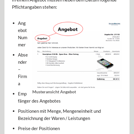
Pflichtangaben stehen:
Ang
ebot
Num
mer
Abse
nder
–
Firm
a
Musteransicht Angebot
Emp
fänger des Angebotes
Positionen mit Menge, Mengeneinheit und
Bezeichnung der Waren / Leistungen
Preise der Positionen