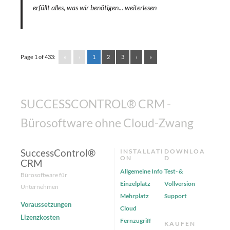
erfüllt alles, was wir benötigen...
weiterlesen
Page 1 of 433:
«
‹
1
2
3
›
»
SUCCESSCONTROL® CRM -
Bürosoftware ohne Cloud-Zwang
SuccessControl®
INSTALLATI
DOWNLOA
ON
D
CRM
Allgemeine Info
Test- &
Bürosoftware für
Einzelplatz
Vollversion
Unternehmen
Mehrplatz
Support
Voraussetzungen
Cloud
Lizenzkosten
Fernzugriff
KAUFEN