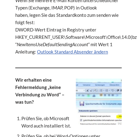
Wenn Sie mehrere E-Mail Konten unterschiedlicher
Typen (Exchange, IMAP, POP) in Outlook
haben, legen Sie das Standardkonto zum senden wie
folgt fest:
DWORD-Wert Eintrag in Registry unter
HKEY_CURRENT_USER\Software\Microsoft\Office\14.0(bzw
“
NewItemsUseDefaultSendingAccount
” mit Wert 1
Anleitung:
Outlook Standard Absender ändern
Wir erhalten eine
Fehlermeldung „keine
Verbindung zu Word“ –
was tun?
Prüfen Sie, ob Microsoft
Word auch installiert ist.
Prüfen Sie, ob bei Word-Optionen unter