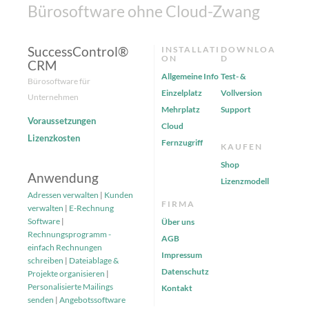
Bürosoftware ohne Cloud-Zwang
SuccessControl®
INSTALLATI
DOWNLOA
ON
D
CRM
Allgemeine Info
Test- &
Bürosoftware für
Einzelplatz
Vollversion
Unternehmen
Mehrplatz
Support
Voraussetzungen
Cloud
Lizenzkosten
Fernzugriff
KAUFEN
Shop
Anwendung
Lizenzmodell
Adressen verwalten
|
Kunden
FIRMA
verwalten
|
E-Rechnung
Software
|
Über uns
Rechnungsprogramm -
AGB
einfach Rechnungen
Impressum
schreiben
|
Dateiablage &
Datenschutz
Projekte organisieren
|
Personalisierte Mailings
Kontakt
senden
|
Angebotssoftware