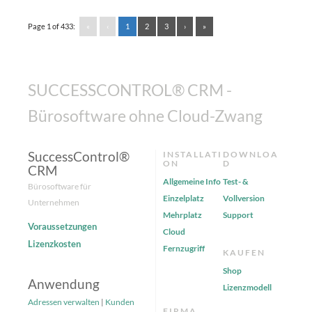
Page 1 of 433:
«
‹
1
2
3
›
»
SUCCESSCONTROL® CRM -
Bürosoftware ohne Cloud-Zwang
SuccessControl®
INSTALLATI
DOWNLOA
ON
D
CRM
Allgemeine Info
Test- &
Bürosoftware für
Einzelplatz
Vollversion
Unternehmen
Mehrplatz
Support
Voraussetzungen
Cloud
Lizenzkosten
Fernzugriff
KAUFEN
Shop
Anwendung
Lizenzmodell
Adressen verwalten
|
Kunden
FIRMA