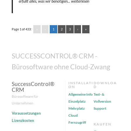
erfüllt alles, was wir benötigen...
weiterlesen
Page 1 of 433:
«
‹
1
2
3
›
»
SUCCESSCONTROL® CRM -
Bürosoftware ohne Cloud-Zwang
SuccessControl®
INSTALLATI
DOWNLOA
ON
D
CRM
Allgemeine Info
Test- &
Bürosoftware für
Einzelplatz
Vollversion
Unternehmen
Mehrplatz
Support
Voraussetzungen
Cloud
Lizenzkosten
Fernzugriff
KAUFEN