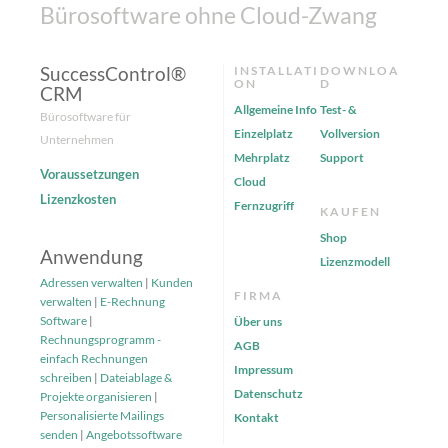
Bürosoftware ohne Cloud-Zwang
SuccessControl®
INSTALLATI
DOWNLOA
ON
D
CRM
Allgemeine Info
Test- &
Bürosoftware für
Einzelplatz
Vollversion
Unternehmen
Mehrplatz
Support
Voraussetzungen
Cloud
Lizenzkosten
Fernzugriff
KAUFEN
Shop
Anwendung
Lizenzmodell
Adressen verwalten
|
Kunden
FIRMA
verwalten
|
E-Rechnung
Software
|
Über uns
Rechnungsprogramm -
AGB
einfach Rechnungen
Impressum
schreiben
|
Dateiablage &
Datenschutz
Projekte organisieren
|
Personalisierte Mailings
Kontakt
senden
|
Angebotssoftware