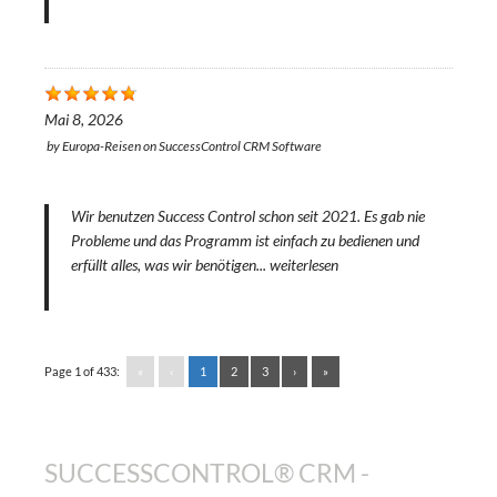
Mai 8, 2026
by
Europa-Reisen
on
SuccessControl CRM Software
Wir benutzen Success Control schon seit 2021. Es gab nie
Probleme und das Programm ist einfach zu bedienen und
erfüllt alles, was wir benötigen...
weiterlesen
Page 1 of 433:
«
‹
1
2
3
›
»
SUCCESSCONTROL® CRM -