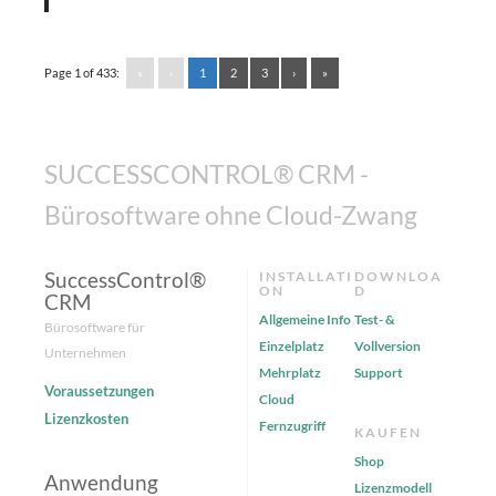
Page 1 of 433:
«
‹
1
2
3
›
»
SUCCESSCONTROL® CRM -
Bürosoftware ohne Cloud-Zwang
SuccessControl®
INSTALLATI
DOWNLOA
ON
D
CRM
Allgemeine Info
Test- &
Bürosoftware für
Einzelplatz
Vollversion
Unternehmen
Mehrplatz
Support
Voraussetzungen
Cloud
Lizenzkosten
Fernzugriff
KAUFEN
Shop
Anwendung
Lizenzmodell