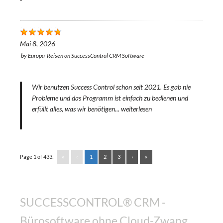
Mai 8, 2026
by
Europa-Reisen
on
SuccessControl CRM Software
Wir benutzen Success Control schon seit 2021. Es gab nie
Probleme und das Programm ist einfach zu bedienen und
erfüllt alles, was wir benötigen...
weiterlesen
Page 1 of 433:
«
‹
1
2
3
›
»
SUCCESSCONTROL® CRM -
Bürosoftware ohne Cloud-Zwang