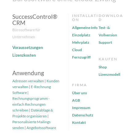
SuccessControl®
INSTALLATI
DOWNLOA
ON
D
CRM
Allgemeine Info
Test- &
Bürosoftware für
Einzelplatz
Vollversion
Unternehmen
Mehrplatz
Support
Voraussetzungen
Cloud
Lizenzkosten
Fernzugriff
KAUFEN
Shop
Anwendung
Lizenzmodell
Adressen verwalten
|
Kunden
FIRMA
verwalten
|
E-Rechnung
Software
|
Über uns
Rechnungsprogramm -
AGB
einfach Rechnungen
Impressum
schreiben
|
Dateiablage &
Datenschutz
Projekte organisieren
|
Personalisierte Mailings
Kontakt
senden
|
Angebotssoftware