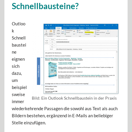
Schnellbausteine?
Outloo
k
Schnell
baustei
ne
eignen
sich
dazu,
um
beispiel
sweise
Bild: Ein Outlook Schnellbaustein in der Praxis
immer
wiederkehrende Passagen die sowohl aus Text als auch
Bildern bestehen, ergänzend in E-Mails an beliebiger
Stelle einzufügen.