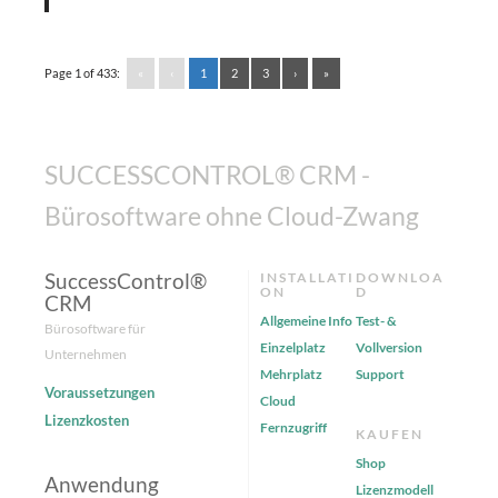
Page 1 of 433:
«
‹
1
2
3
›
»
SUCCESSCONTROL® CRM -
Bürosoftware ohne Cloud-Zwang
SuccessControl®
INSTALLATI
DOWNLOA
ON
D
CRM
Allgemeine Info
Test- &
Bürosoftware für
Einzelplatz
Vollversion
Unternehmen
Mehrplatz
Support
Voraussetzungen
Cloud
Lizenzkosten
Fernzugriff
KAUFEN
Shop
Anwendung
Lizenzmodell