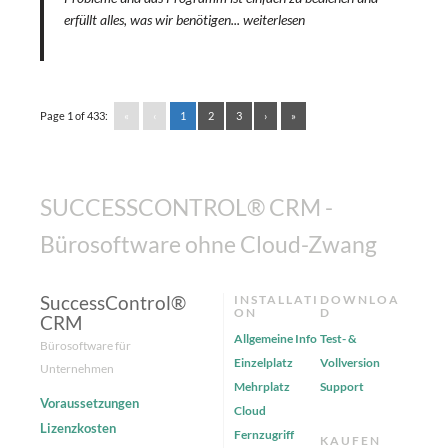
erfüllt alles, was wir benötigen...
weiterlesen
Page 1 of 433:
«
‹
1
2
3
›
»
SUCCESSCONTROL® CRM -
Bürosoftware ohne Cloud-Zwang
SuccessControl®
INSTALLATI
DOWNLOA
ON
D
CRM
Allgemeine Info
Test- &
Bürosoftware für
Einzelplatz
Vollversion
Unternehmen
Mehrplatz
Support
Voraussetzungen
Cloud
Lizenzkosten
Fernzugriff
KAUFEN