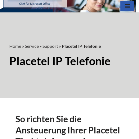
Zum
Inhalt
springen
Home
»
Service
»
Support
»
Placetel IP Telefonie
Placetel IP Telefonie
So richten Sie die
Ansteuerung Ihrer Placetel