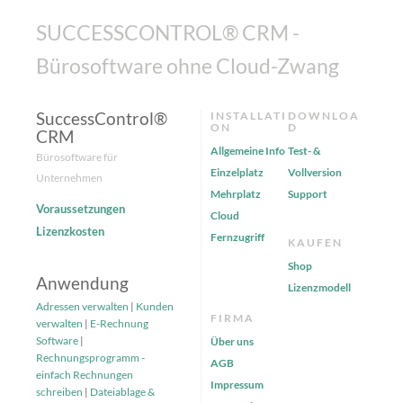
SUCCESSCONTROL® CRM -
Bürosoftware ohne Cloud-Zwang
SuccessControl®
INSTALLATI
DOWNLOA
ON
D
CRM
Allgemeine Info
Test- &
Bürosoftware für
Einzelplatz
Vollversion
Unternehmen
Mehrplatz
Support
Voraussetzungen
Cloud
Lizenzkosten
Fernzugriff
KAUFEN
Shop
Anwendung
Lizenzmodell
Adressen verwalten
|
Kunden
FIRMA
verwalten
|
E-Rechnung
Software
|
Über uns
Rechnungsprogramm -
AGB
einfach Rechnungen
Impressum
schreiben
|
Dateiablage &