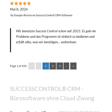
Mai 8, 2026
by
Europa-Reisen
on
SuccessControl CRM Software
Wir benutzen Success Control schon seit 2021. Es gab nie
Probleme und das Programm ist einfach zu bedienen und
erfüllt alles, was wir benötigen...
weiterlesen
Page 1 of 433:
«
‹
1
2
3
›
»
SUCCESSCONTROL® CRM -
Bürosoftware ohne Cloud-Zwang
INSTALLATI
DOWNLOA