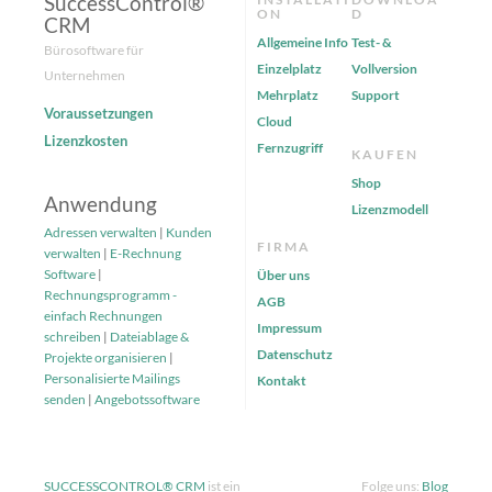
SuccessControl®
ON
D
CRM
Allgemeine Info
Test- &
Bürosoftware für
Einzelplatz
Vollversion
Unternehmen
Mehrplatz
Support
Voraussetzungen
Cloud
Lizenzkosten
Fernzugriff
KAUFEN
Shop
Anwendung
Lizenzmodell
Adressen verwalten
|
Kunden
FIRMA
verwalten
|
E-Rechnung
Software
|
Über uns
Rechnungsprogramm -
AGB
einfach Rechnungen
Impressum
schreiben
|
Dateiablage &
Datenschutz
Projekte organisieren
|
Personalisierte Mailings
Kontakt
senden
|
Angebotssoftware
SUCCESSCONTROL® CRM
ist ein
Folge uns:
Blog