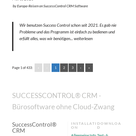
by
Europa-Reisen
on
SuccessControl CRM Software
Wir benutzen Success Control schon seit 2021. Es gab nie
Probleme und das Programm ist einfach zu bedienen und
erfüllt alles, was wir benötigen...
weiterlesen
Page 1 of 433:
«
‹
1
2
3
›
»
SUCCESSCONTROL® CRM -
Bürosoftware ohne Cloud-Zwang
SuccessControl®
INSTALLATI
DOWNLOA
ON
D
CRM
Allgemeine Info
Test- &