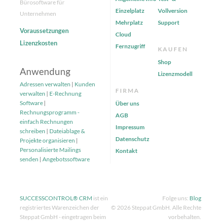
Bürosoftware für
Einzelplatz
Vollversion
Unternehmen
Mehrplatz
Support
Voraussetzungen
Cloud
Lizenzkosten
Fernzugriff
KAUFEN
Shop
Anwendung
Lizenzmodell
Adressen verwalten
|
Kunden
FIRMA
verwalten
|
E-Rechnung
Software
|
Über uns
Rechnungsprogramm -
AGB
einfach Rechnungen
Impressum
schreiben
|
Dateiablage &
Datenschutz
Projekte organisieren
|
Personalisierte Mailings
Kontakt
senden
|
Angebotssoftware
SUCCESSCONTROL® CRM
ist ein
Folge uns:
Blog
registriertes Warenzeichen der
© 2026 Steppat GmbH. Alle Rechte
Steppat GmbH - eingetragen beim
vorbehalten.