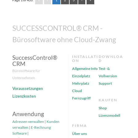
SUCCESSCONTROL® CRM -
Bürosoftware ohne Cloud-Zwang
SuccessControl®
INSTALLATI
DOWNLOA
ON
D
CRM
Allgemeine Info
Test- &
Bürosoftware für
Einzelplatz
Vollversion
Unternehmen
Mehrplatz
Support
Voraussetzungen
Cloud
Lizenzkosten
Fernzugriff
KAUFEN
Shop
Anwendung
Lizenzmodell
Adressen verwalten
|
Kunden
FIRMA
verwalten
|
E-Rechnung
Software
|
Über uns