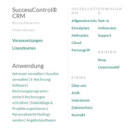
SuccessControl®
INSTALLATI
DOWNLOA
ON
D
CRM
Allgemeine Info
Test- &
Bürosoftware für
Einzelplatz
Vollversion
Unternehmen
Mehrplatz
Support
Voraussetzungen
Cloud
Lizenzkosten
Fernzugriff
KAUFEN
Shop
Anwendung
Lizenzmodell
Adressen verwalten
|
Kunden
FIRMA
verwalten
|
E-Rechnung
Software
|
Über uns
Rechnungsprogramm -
AGB
einfach Rechnungen
Impressum
schreiben
|
Dateiablage &
Datenschutz
Projekte organisieren
|
Personalisierte Mailings
Kontakt
senden
|
Angebotssoftware