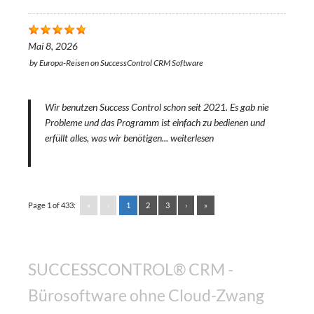
Mai 8, 2026
by
Europa-Reisen
on
SuccessControl CRM Software
Wir benutzen Success Control schon seit 2021. Es gab nie
Probleme und das Programm ist einfach zu bedienen und
erfüllt alles, was wir benötigen...
weiterlesen
Page 1 of 433:
«
‹
1
2
3
›
»
SUCCESSCONTROL® CRM -
Bürosoftware ohne Cloud-Zwang